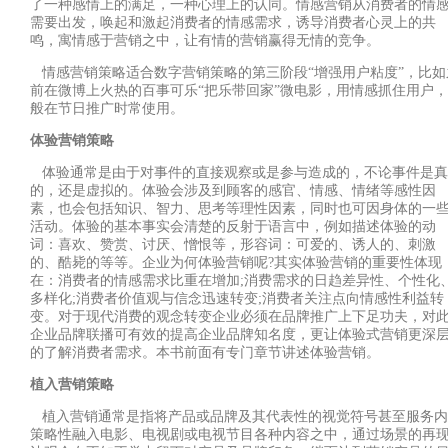
了一种感情上的满足，一种心理上的认同。情感营销从消费者的情
需要出发，唤起和激起消费者的情感需求，诱导消费者心灵上的共
鸣，寓情感于营销之中，让有情的营销赢得无情的竞争。
情感营销策略适合数字营销策略的第三阶段
“
增强用户粘度
”
，比如
前在微博上火热的百事可乐
“
把乐带回家
”
微电影，用情感抓住用户，
般在节日推广时常使用。
体验营销策略
体验通常是由于对事件的直接观察或是参与造成的，不论事件是真
的，还是虚拟的。体验会涉及到顾客的感官、情感、情绪等感性因
素，也会包括知识、智力、思考等理性因素，同时也可因身体的一
活动。体验的基本事实会清楚的反射于语言中，例如描述体验的动
词：喜欢、赞赏、讨厌、憎恨等，形容词：可爱的、诱人的、刺激
的、酷毙的等等。企业为何体验营销呢
?
其实体验营销的重要性体现
在：消费者的情感需求比重在增加
;
消费需求的日趋差异性、个性化
多样化
;
消费者价值观与信念迅速转变
;
消费者关注点向情感性利益转
变。对于现代消费的观念转变企业必须在品牌推广上下足功夫，对
企业品牌联播可有效的提高企业品牌知名度，更让体验式营销更深
的了解消费者需求。本书前面有专门章节讲述体验营销。
植入营销策略
植入营销通常是指将产品或品牌及其代表性的视觉符号甚至服务内
策略性融入电影、电视剧或电视节目各种内容之中，通过场景的再