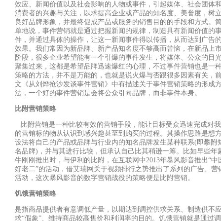
效应、新闻价值以及社会影响的人物或事件，引起媒体、社会团体
消费者的兴趣与关注，以求提高企业或产品的知名度、美誉度，树
良好品牌形象，并最终促成产品或服务的销售目的的手段和方式。
单地说，事件营销就是通过把握新闻的规律，制造具有新闻价值的
件，并通过具体的操作，让这一新闻事件得以传播，从而达到广告
效果。我们常因为新品牌、新产品知名度不够高而苦恼，在新品上
阶段，很多企业希望能有一个引爆的事件发生，将媒体、公众的目
聚集过来，这都是希望品牌迅速爆红的心理，不过事件营销也是一
策略的方法，并不是万能的，也就是说火爆与否跟很多因素有关，
文《从刘烨抢沙发谈事件营销》中有描述关于事件营销策略的形成
法，一个好的事件营销是会将公众引向品牌，而非事件本身。
比附营销策略
比附营销是一种比较有效的营销手段，能让目标受众迅速完成对我
的营销标的物从认识到感兴趣甚至到购买的过程。其操作思路是想
设法将自己的产品或品牌与行业内的知名品牌发生某种联系
(
即攀附
名品牌
)
，并与其进行比较，但承认自己比其稍逊一筹。比如早些年
牛刚刚推出时，与伊利的比附，在互联网中
2013
年暴风影音推出
“
中
好老二
”
的活动，借艾瑞网关于视频排行之势推出了系列的广告、营
活动，这次暴风影音的数字营销战役的策略便是比附营销。
饥饿营销策略
是指商品提供者有意调低产量，以期达到调控供求关系、制造供不
求
“
假象
”
、维持商品较高售价和利润率的目的。饥饿营销就是通过调