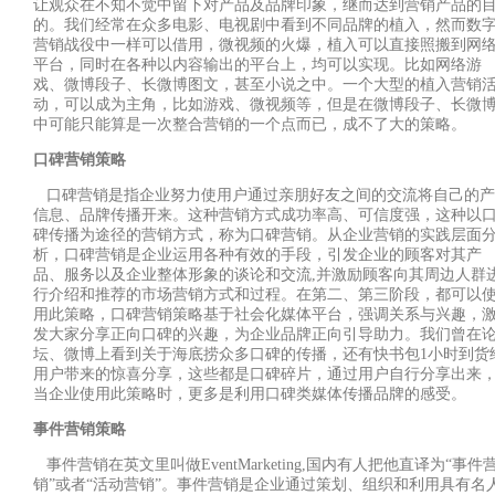
让观众在不知不觉中留下对产品及品牌印象，继而达到营销产品的
的。我们经常在众多电影、电视剧中看到不同品牌的植入，然而数
营销战役中一样可以借用，微视频的火爆，植入可以直接照搬到网
平台，同时在各种以内容输出的平台上，均可以实现。比如网络游
戏、微博段子、长微博图文，甚至小说之中。一个大型的植入营销
动，可以成为主角，比如游戏、微视频等，但是在微博段子、长微
中可能只能算是一次整合营销的一个点而已，成不了大的策略。
口碑营销策略
口碑营销是指企业努力使用户通过亲朋好友之间的交流将自己的产
信息、品牌传播开来。这种营销方式成功率高、可信度强，这种以
碑传播为途径的营销方式，称为口碑营销。从企业营销的实践层面
析，口碑营销是企业运用各种有效的手段，引发企业的顾客对其产
品、服务以及企业整体形象的谈论和交流
,
并激励顾客向其周边人群
行介绍和推荐的市场营销方式和过程。在第二、第三阶段，都可以
用此策略，口碑营销策略基于社会化媒体平台，强调关系与兴趣，
发大家分享正向口碑的兴趣，为企业品牌正向引导助力。我们曾在
坛、微博上看到关于海底捞众多口碑的传播，还有快书包
1
小时到货
用户带来的惊喜分享，这些都是口碑碎片，通过用户自行分享出来
当企业使用此策略时，更多是利用口碑类媒体传播品牌的感受。
事件营销策略
事件营销在英文里叫做
EventMarketing,
国内有人把他直译为
“
事件
销
”
或者
“
活动营销
”
。事件营销是企业通过策划、组织和利用具有名