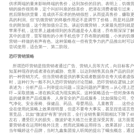
供求两端的量来影响终端的售价，达到加价的目的。表明上，饥饿
销的操作很简单，定个叫好叫座的惊喜价，把潜在消费者吸引过来
然后限制供货量，造成供不应求的热销假想，从而提高售价，赚取
高的利润。但
“
饥饿营销
”
的终极作用还不是调节了价格，而是对品牌
生的附加值，这个附加值分正负。谈起饥饿营销，大家最先想到就
苹果手机，这世界上越难得到的东西越是令人着迷，乔布斯深深了
其中的道理，雷军领衔的小米手机也学了乔布斯的精髓，小米的饥
营销一样做的有声有色。这种策略在一些有竞争力的产品推出时可
尝试使用，适合第一、第二阶段。
恐吓营销策略
所谓恐吓营销是指营销者通过广告、营销人员等方式，向目标客户
知某种现存的或者潜在的威胁、危害，以达到销售其自身产品的目
的一种营销方式。但当营销者提供的事实或者数据存在夸大或者虚
时，这种行为一般不列入恐吓营销的讨论范畴。恐吓营销在逻辑上
表述为：分析产品
→
列举提出问题
→
渲染问题的严重性
→
从心理上
吓
→
采取措施
→
潜在购买成为现实购买。这种策略适合一些对身体
益的健康类产品或服务、人身安全的产品或服务，比如保险公司、
气净化、安全座椅、保健品、药品、母婴用品、儿童教育
……
这些
业在使用此策略上效果很明显，但是不要夸大事实，甚至捏造谣言
害竞品，比如
“
微波炉有害
”
的传言，全行业销售量同期相比下降了
4
左右，遭受巨大的损失，微波炉老大格兰仕更是深受其害。这方面
要营销者在运用时格外注意，然而此策略运用得当，效果甚好，比
当年螨婷这个品牌，当时九鑫集团耸人听闻的提出了螨虫概念，通