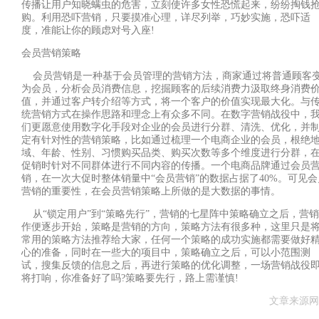
传播让用户知晓螨虫的危害，立刻使许多女性恐慌起来，纷纷掏钱
购。利用恐吓营销，只要摸准心理，详尽列举，巧妙实施，恐吓适
度，准能让你的顾虑对号入座
!
会员营销策略
会员营销是一种基于会员管理的营销方法，商家通过将普通顾客
为会员，分析会员消费信息，挖掘顾客的后续消费力汲取终身消费
值，并通过客户转介绍等方式，将一个客户的价值实现最大化。与
统营销方式在操作思路和理念上有众多不同。在数字营销战役中，
们更愿意使用数字化手段对企业的会员进行分群、清洗、优化，并
定有针对性的营销策略，比如通过梳理一个电商企业的会员，根绝
域、年龄、性别、习惯购买品类、购买次数等多个维度进行分群，
促销时针对不同群体进行不同内容的传播。一个电商品牌通过会员
销，在一次大促时整体销量中
“
会员营销
”
的数据占据了
40%
。可见会
营销的重要性，在会员营销策略上所做的是大数据的事情。
从
“
锁定用户
”
到
“
策略先行
”
，营销的七星阵中策略确立之后，营销
作便逐步开始，策略是营销的方向，策略方法有很多种，这里只是
常用的策略方法推荐给大家，任何一个策略的成功实施都需要做好
心的准备，同时在一些大的项目中，策略确立之后，可以小范围测
试，搜集反馈的信息之后，再进行策略的优化调整，一场营销战役
将打响，你准备好了吗
?
策略要先行，路上需谨慎
!
文章来源网