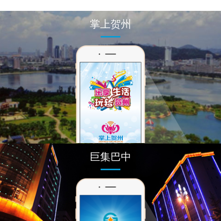
掌上贺州
巨集巴中