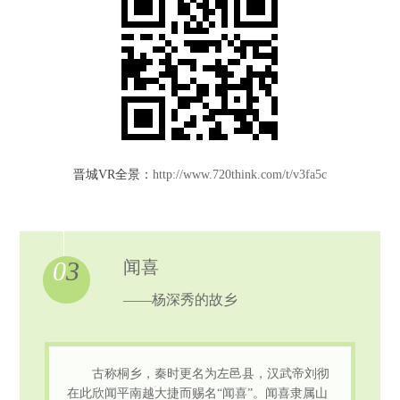
晋城VR全景：
http://www.720think.com/t/v3fa5c
0
3
闻喜
——杨深秀的故乡
古称桐乡，秦时更名为左邑县，汉武帝刘彻
在此欣闻平南越大捷而赐名“闻喜”。闻喜隶属山