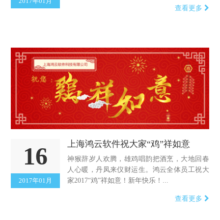
2017年01月
查看更多
上海鸿云软件祝大家“鸡”祥如意
16
神猴辞岁人欢腾，雄鸡唱韵把酒烹，大地回春
人心暖，丹凤来仪财运生。鸿云全体员工祝大
2017年01月
家2017“鸡”祥如意！新年快乐！...
查看更多