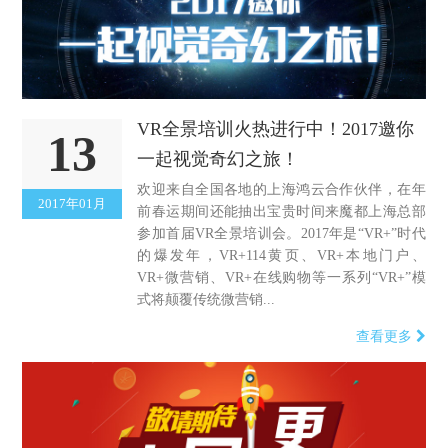
VR全景培训火热进行中！2017邀你
13
一起视觉奇幻之旅！
欢迎来自全国各地的上海鸿云合作伙伴，在年
2017年01月
前春运期间还能抽出宝贵时间来魔都上海总部
参加首届VR全景培训会。2017年是“VR+”时代
的爆发年，VR+114黄页、VR+本地门户、
VR+微营销、VR+在线购物等一系列“VR+”模
式将颠覆传统微营销...
查看更多