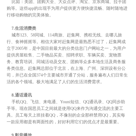
比如：美团、团购大全、大众点评、淘宝、京东商城、拉手团
购等。这些app的出现手为用户提供更方便快捷流畅、随时随地进
行移动购物的完美体验。
7.生活消费类
城市123
、58同城、114商旅、赶集网、携程无线、去哪儿旅
行、食神摇摇等。相信大家对赶集网是最熟悉不过了，赶集网成
立于2005年，是中国目前最大的分类信息门户网站之一，为用户
提供房屋租售、二手物品买卖、招聘求职、车辆买卖、宠物票
务、教育培训、同城活动及交友、团购等众多本地生活及商务服
务类信息。赶集网总部位于北京，在上海、广州、深圳设有分公
司，并已在全国374个主要城市开通了分站，服务遍布人们日常生
活的各个领域。极大地满足了人们的生活消费需求。
8.通话通讯
手机QQ、飞信、来电通、Youni短信、QQ通讯录、QQ同步助
手等。现在国思员工之间就是使用QQ来作为沟通交流的主要工
具。员工每天上班挂着QQ，不像别的企业那样禁用QQ，其实每
一款应用都是有两面性的，好好利用它们的优点才是最重要。
9.影音播放