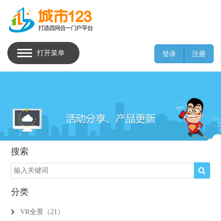
打开菜单
登录
注册
搜索
分类
VR全景（21）